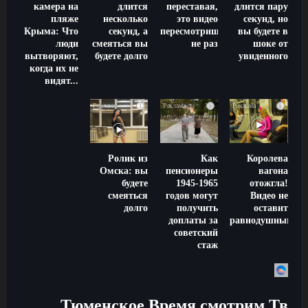
камера на
длится
переставая,
длится пару
пляже
несколько
это видео
секунд, но
Крыма: Что
секунд, а
пересмотришь
вы будете в
люди
смеяться вы
не раз
шоке от
вытворяют,
будете долго
увиденного
когда их не
видят...
i
i
i
Ролик из
Как
Королева
Омска: вы
пенсионеры
вагона
будете
1945-1965
отожгла!
смеяться
годов могут
Видео не
долго
получить
оставит
доплаты за
равнодушным
советский
стаж
Тюменское Время смотрим Тв