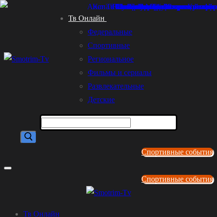
Перейти
Меню
Закрыть
Тв Онлайн
к
Федеральные
содержимому
Спортивные
Региональное
Фильмы и сериалы
Развлекательные
Детские
Найти:
Спортивные события
Спортивные события
Тв Онлайн