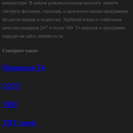
компьютере. В нашем развлекательном каталоге можете
21. ТВ Цент
смотреть фильмам, сериалам, и развлекательным программам
22. Обновление: 08.08.202
без регистрации и подписки. Удобный плеер и стабильное
23. Android TV + Free T
качество вещания 24/7 и более 100 Tv каналов и программа
передач на сайте smotrim-tv.ru/
24. CHD-TV RU Rock H
25. CHD-TV Roc
Смотрите также
26. СоюзМультфиль
Машинки Тв
27. Чип и Дей
O2TV
28. Viju TV1000 Romantica H
29. Киномик
ТВЦ
30. Дорам
31. Cartoon Networ
ТНТ music
32. ITV Cinem