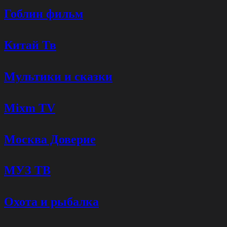
Гоблин фильм
33. ITV Musi
34. Viasat Kino Comed
Китай Тв
35. Cirque du Solei
Мультики и сказки
36. Загородная жизн
37. Tij
Mixm TV
38. Gulli Gir
39. ДимГрад 2
Москва Доверие
40. Наша тем
МУЗ ТВ
41. Первый Псковски
42. CGTN Русски
Охота и рыбалка
43. Оружи