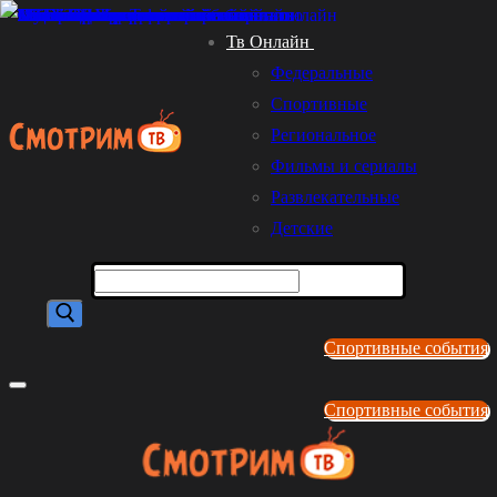
Перейти
Меню
Закрыть
Тв Онлайн
к
Федеральные
содержимому
Спортивные
Региональное
Фильмы и сериалы
Развлекательные
Детские
Найти:
Спортивные события
Спортивные события