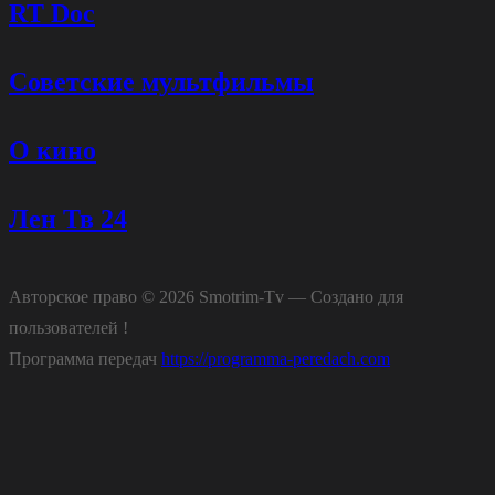
RT Doc
44. Врем
45. 8 кана
Советские мультфильмы
46. Осетия Иристо
47. Шансон Т
О кино
48. Закон Т
Лен Тв 24
49. Кий H
50. Еспресо H
Авторское право © 2026 Smotrim-Tv — Создано для
51. Deutsche Well
пользователей !
Программа передач
https://programma-peredach.com
52. France 2
53. Рад
54. UA: ПЕРШИЙ H
55. МИ - УКРАЇНА H