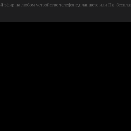
й эфир на любом устройстве телефоне,планшете или Пк бесплат