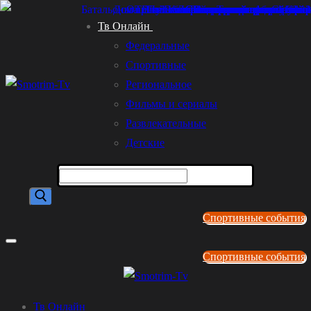
Перейти
Меню
Закрыть
Тв Онлайн
к
Федеральные
содержимому
Спортивные
Региональное
Фильмы и сериалы
Развлекательные
Детские
Найти:
Спортивные события
Спортивные события
Тв Онлайн